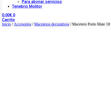
Para abonar servicios
Tenebrio Molitor
0.00
€
0
Carrito
Inicio
/
Accesorios
/
Maceteros decorativos
/ Macetero Porto Mate 18