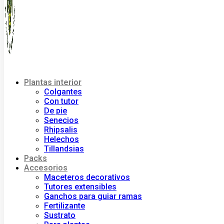
Plantas interior
Colgantes
Con tutor
De pie
Senecios
Rhipsalis
Helechos
Tillandsias
Packs
Accesorios
Maceteros decorativos
Tutores extensibles
Ganchos para guiar ramas
Fertilizante
Sustrato