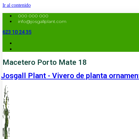
Ir al contenido
000 000 000
info@josgallplant.com
623 10 24 35
Macetero Porto Mate 18
Josgall Plant - Vivero de planta ornamen