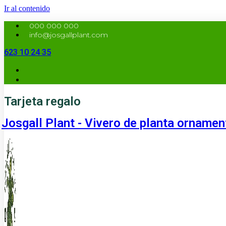
Ir al contenido
000 000 000
info@josgallplant.com
623 10 24 35
Tarjeta regalo
Josgall Plant - Vivero de planta ornamen