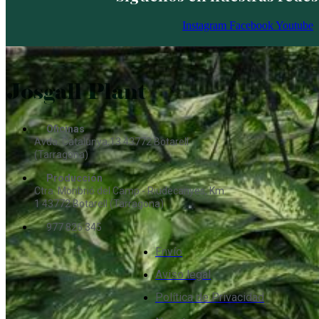
Instagram
Facebook
Youtube
Oficinas
Avda. Catalunya,13 43772 Botarell
(Tarragona)
Producción
Ctra. Monbrió del Camp - Riudecanyes, Km.
1 43772 Botarell (Tarragona)
977 826 345
Envío
Aviso legal
Política de Privacidad