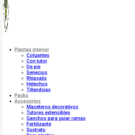
Plantas interior
Colgantes
Con tutor
De pie
Senecios
Rhipsalis
Helechos
Tillandsias
Packs
Accesorios
Maceteros decorativos
Tutores extensibles
Ganchos para guiar ramas
Fertilizante
Sustrato