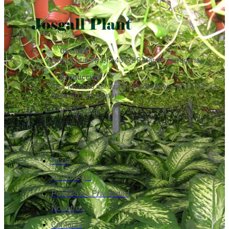
Oficinas
Avda. Catalunya,13 43772 Botarell (Tarragona)
Producción
Ctra. Monbrió del Camp - Riudecanyes, Km. 1 43772
Botarell (Tarragona)
977 826 345
Envío
Aviso legal
Política de Privacidad
Nosotros
Contacta