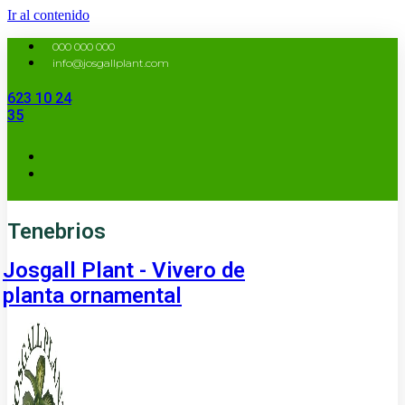
Ir al contenido
000 000 000
info@josgallplant.com
623 10 24
35
Tenebrios
Josgall Plant - Vivero de
planta ornamental