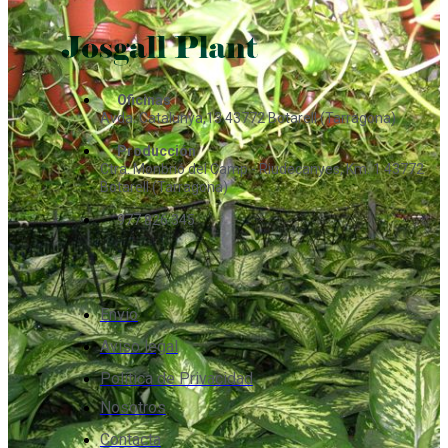
Oficinas
Avda. Catalunya,13 43772 Botarell (Tarragona)
Producción
Ctra. Monbrió del Camp - Riudecanyes, Km. 1 43772
Botarell (Tarragona)
977 826 345
Envío
Aviso legal
Política de Privacidad
Nosotros
Contacta