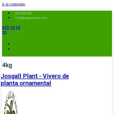
Ir al contenido
000 000 000
info@josgallplant.com
623 10 24
35
4kg
Josgall Plant - Vivero de
planta ornamental